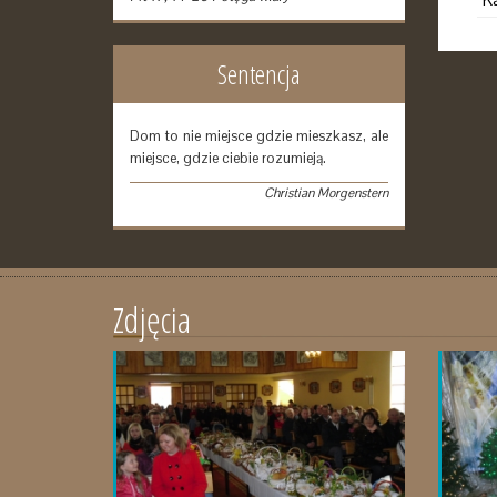
Sentencja
Dom to nie miejsce gdzie mieszkasz, ale
miejsce, gdzie ciebie rozumieją.
Christian Morgenstern
Zdjęcia