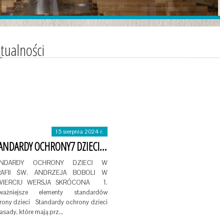
tualności
15 sierpnia 2024 r.
STANDARDY OCHRONY7 DZIECI W PARAFII SW. ANDRZEJA …
ANDARDY OCHRONY DZIECI W
RAFII ŚW. ANDRZEJA BOBOLI W
WIERCIU WERSJA SKRÓCONA 1.
ważniejsze elementy standardów
rony dzieci Standardy ochrony dzieci
asady, które mają prz…