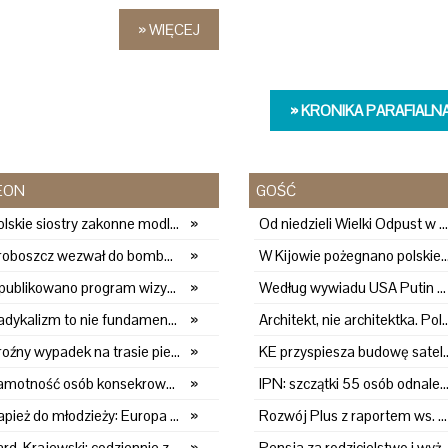
» WIĘCEJ
» KRONIKA PARAFIALN
EON
GOŚĆ
Polskie siostry zakonne modlą się o cud. "To będzie pieczęć Pana Boga dla naszej wiary"
»
Od niedzieli Wielki Odpust w Kalwarii Pacławskiej
Proboszcz wezwał do bombardowania migrantów. "Masowy ogień przeciwko najeźdźcom!"
»
W Kijowie pożegnano polskiego wolontariusza, który zginął w wyniku rosyjsk
Opublikowano program wizyty Leona XIV we Francji
»
Według wywiadu USA Putin może przeprowadzić ograniczony atak na kraj NATO
Radykalizm to nie fundamentalizm. Leon XIV w Asyżu
»
Architekt, nie architektka. Polki nadal rzadko uży
Groźny wypadek na trasie pielgrzymki. Dwie osoby trafiły do szpitala
»
KE przyspiesza budowę satel
Samotność osób konsekrowanych. Kapucyn: Życie w pojedynkę rzadko jest sielanką
»
IPN: szczątki 55 osób odnalezione podczas eksh
Papież do młodzieży: Europa i cały świat poszukują pośród was nowych świętych
»
Rozwój Plus z raportem ws. demografii
Kard. Krajewski: codziennie zrób jedną rzecz. Zobaczysz, co stanie się z twoim życiem
»
Pensja za rodzicielstwo i wyższa emerytura za dziec