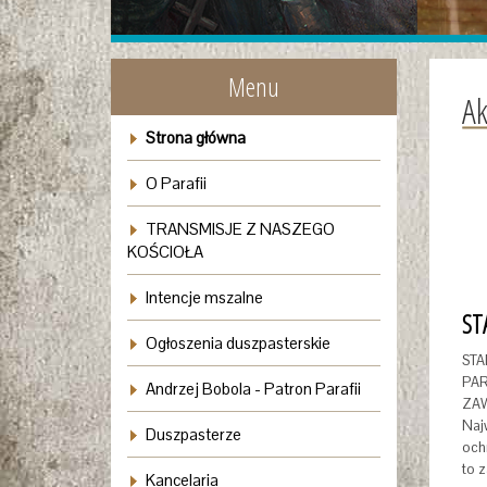
Menu
Ak
Strona główna
O Parafii
TRANSMISJE Z NASZEGO
KOŚCIOŁA
Intencje mszalne
Ogłoszenia duszpasterskie
ST
PA
Andrzej Bobola - Patron Parafii
ZA
Naj
Duszpasterze
och
to z
Kancelaria