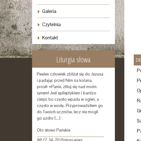
Galeria
Czytelnia
Kontakt
Liturgia słowa
D
Pewien człowiek zbliżył się do Jezusa
i padając przed Nim na kolana,
prosił: «Panie, zlituj się nad moim
synem! Jest epileptykiem i bardzo
cierpi; bo często wpada w ogień, a
często w wodę. Przyprowadziłem go
do Twoich uczniów, lecz nie mogli
go uzdro […]
Oto słowo Pańskie
Mt 17, 14-20 Potęga wiary