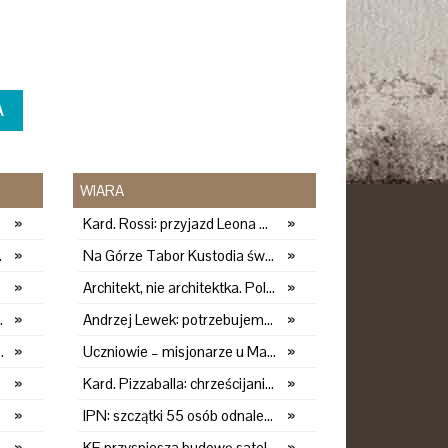
A
WIARA
»
Kard. Rossi: przyjazd Leona XIV do Argentyny hołdem dla papieża Franciszka
»
ich działań zbrojnych
»
Na Górze Tabor Kustodia świętowała Przemienienie Pańskie
»
»
Architekt, nie architektka. Polki nadal rzadko używają żeńskich nazw zawodów
»
wają żeńskich nazw zawodów
»
Andrzej Lewek: potrzebujemy duszpasterstwa mężczyzn
»
itarnego systemu IRIS2
»
Uczniowie – misjonarze u Matki
»
umacji
»
Kard. Pizzaballa: chrześcijanie zmęczeni negocjacjami pragną pokoju
»
»
IPN: szczątki 55 osób odnalezione podczas ekshumacji
»
i. Nowe pomysły
»
KE przyspiesza budowę satelitarnego systemu IRIS2
»