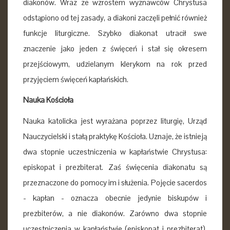
diakonów. Wraz ze wzrostem wyznawców Chrystusa
odstąpiono od tej zasady, a diakoni zaczęli pełnić również
funkcje liturgiczne. Szybko diakonat utracił swe
znaczenie jako jeden z święceń i stał się okresem
przejściowym, udzielanym klerykom na rok przed
przyjęciem święceń kapłańskich.
Nauka Kościoła
Nauka katolicka jest wyrażana poprzez liturgię, Urząd
Nauczycielski i stałą praktykę Kościoła. Uznaje, że istnieją
dwa stopnie uczestniczenia w kapłaństwie Chrystusa:
episkopat i prezbiterat. Zaś święcenia diakonatu są
przeznaczone do pomocy im i służenia. Pojęcie sacerdos
- kapłan - oznacza obecnie jedynie biskupów i
prezbiterów, a nie diakonów. Zarówno dwa stopnie
uczestniczenia w kapłaństwie (episkopat i prezbiterat),