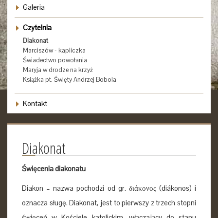
Galeria
Czytelnia
Diakonat
Marciszów - kapliczka
Świadectwo powołania
Maryja w drodze na krzyż
Książka pt. Święty Andrzej Bobola
Kontakt
Diakonat
Święcenia diakonatu
Diakon – nazwa pochodzi od gr. διάκονος (diákonos) i
oznacza sługę. Diakonat, jest to pierwszy z trzech stopni
święceń w Kościele katolickim, włączający do stanu