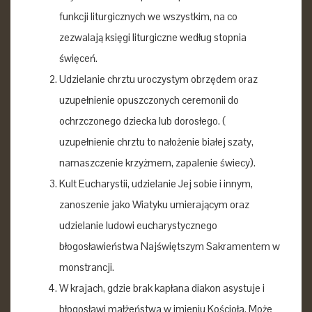
funkcji liturgicznych we wszystkim, na co
zezwalają księgi liturgiczne według stopnia
święceń.
Udzielanie chrztu uroczystym obrzędem oraz
uzupełnienie opuszczonych ceremonii do
ochrzczonego dziecka lub dorosłego. (
uzupełnienie chrztu to nałożenie białej szaty,
namaszczenie krzyżmem, zapalenie świecy).
Kult Eucharystii, udzielanie Jej sobie i innym,
zanoszenie jako Wiatyku umierającym oraz
udzielanie ludowi eucharystycznego
błogosławieństwa Najświętszym Sakramentem w
monstrancji.
W krajach, gdzie brak kapłana diakon asystuje i
błogosławi małżeństwa w imieniu Kościoła. Może