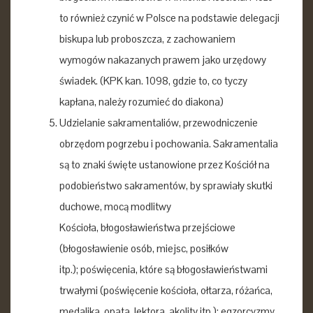
to również czynić w Polsce na podstawie delegacji
biskupa lub proboszcza, z zachowaniem
wymogów nakazanych prawem jako urzędowy
świadek. (KPK kan. 1098, gdzie to, co tyczy
kapłana, należy rozumieć do diakona)
Udzielanie sakramentaliów, przewodniczenie
obrzędom pogrzebu
i pochowania. Sakramentalia
są to znaki święte ustanowione przez Kościół na
podobieństwo sakramentów, by sprawiały skutki
duchowe, mocą modlitwy
Kościoła,
błogosławieństwa przejściowe
(błogosławienie osób, miejsc, posiłków
itp.);
poświęcenia, które są błogosławieństwami
trwałymi (poświęcenie kościoła, ołtarza, różańca,
medalika, opata, lektora, akolity itp.);
egzorcyzmy,