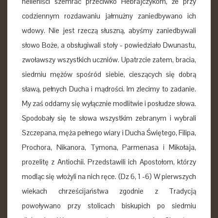
helleniści szemrać przeciwko Hebrajczykom, że przy
codziennym rozdawaniu jałmużny zaniedbywano ich
wdowy. Nie jest rzeczą słuszną, abyśmy zaniedbywali
słowo Boże, a obsługiwali stoły - powiedziało Dwunastu,
zwoławszy wszystkich uczniów. Upatrzcie zatem, bracia,
siedmiu mężów spośród siebie, cieszących się dobrą
sławą, pełnych Ducha i mądrości. Im zlecimy to zadanie.
My zaś oddamy się wyłącznie modlitwie i posłudze słowa.
Spodobały się te słowa wszystkim zebranym i wybrali
Szczepana, męża pełnego wiary i Ducha Świętego, Filipa,
Prochora, Nikanora, Tymona, Parmenasa i Mikołaja,
prozelitę z Antiochii. Przedstawili ich Apostołom, którzy
modląc się włożyli na nich ręce. (Dz 6, 1 -6) W pierwszych
wiekach chrześcijaństwa zgodnie z Tradycją
powoływano przy stolicach biskupich po siedmiu