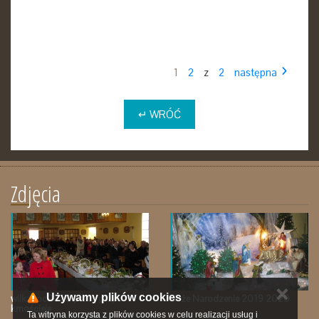
1
2
z
2
następna
↵ WRÓĆ
Zdjęcia
✕
Używamy plików cookies
wilkanoc2020 prace przy
Boże Narodzenie 2019 2020
kmościele
Ta witryna korzysta z plików cookies w celu realizacji usług i