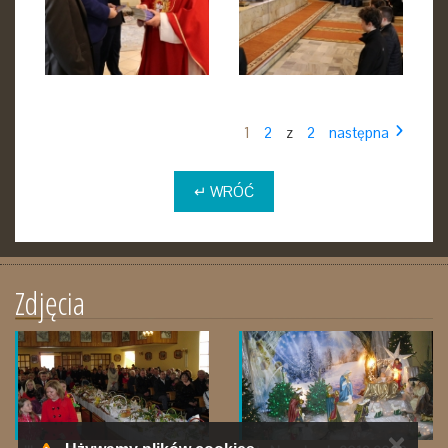
1
2
z
2
następna
↵ WRÓĆ
Zdjęcia
✕