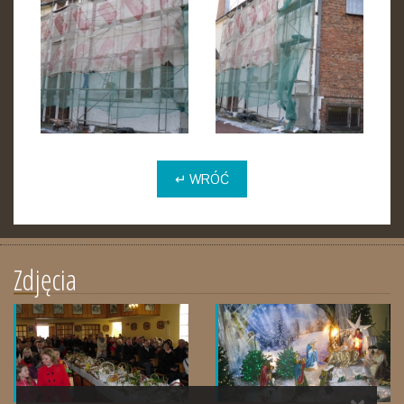
↵ WRÓĆ
Zdjęcia