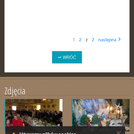
1
2
z
2
następna
↵ WRÓĆ
Zdjęcia
✕