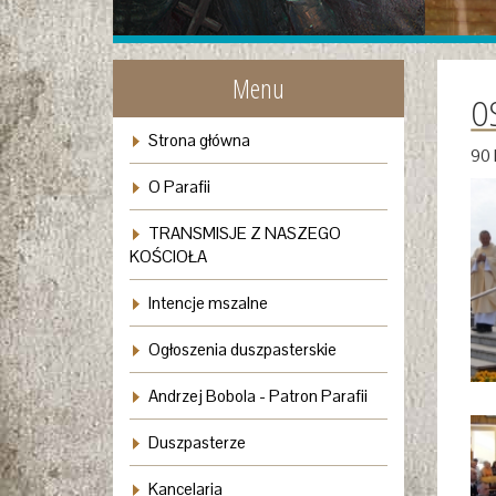
Menu
O
Strona główna
90 
O Parafii
TRANSMISJE Z NASZEGO
KOŚCIOŁA
Intencje mszalne
Ogłoszenia duszpasterskie
Andrzej Bobola - Patron Parafii
Duszpasterze
Kancelaria