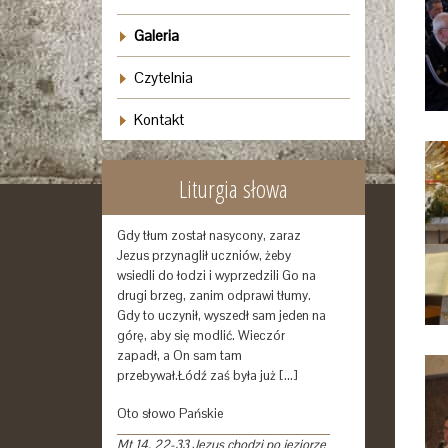
Galeria
Czytelnia
Kontakt
Liturgia słowa
Gdy tłum został nasycony, zaraz
Jezus przynaglił uczniów, żeby
wsiedli do łodzi i wyprzedzili Go na
drugi brzeg, zanim odprawi tłumy.
Gdy to uczynił, wyszedł sam jeden na
górę, aby się modlić. Wieczór
zapadł, a On sam tam
przebywał.Łódź zaś była już […]
Oto słowo Pańskie
Mt 14, 22-33 Jezus chodzi po jeziorze