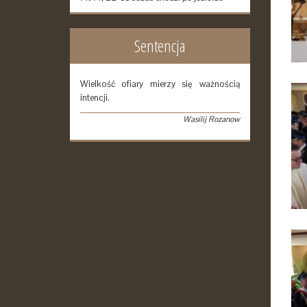
Sentencja
Wielkość ofiary mierzy się ważnością
intencji.
Wasilij Rozanow