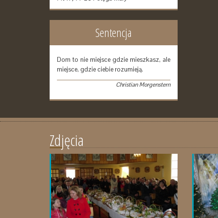
Sentencja
Dom to nie miejsce gdzie mieszkasz, ale
miejsce, gdzie ciebie rozumieją.
Christian Morgenstern
Zdjęcia