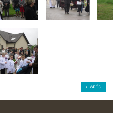
↵ WRÓĆ