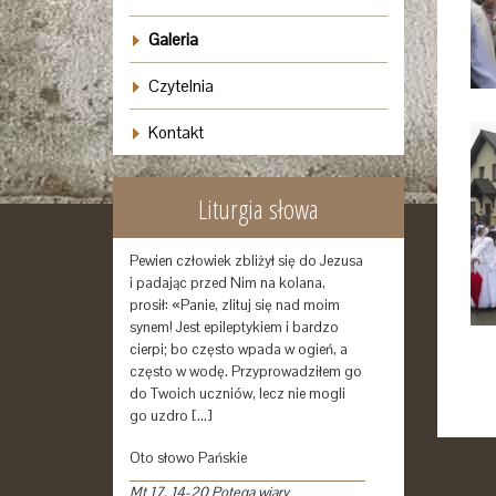
Galeria
Czytelnia
Kontakt
Liturgia słowa
Pewien człowiek zbliżył się do Jezusa
i padając przed Nim na kolana,
prosił: «Panie, zlituj się nad moim
synem! Jest epileptykiem i bardzo
cierpi; bo często wpada w ogień, a
często w wodę. Przyprowadziłem go
do Twoich uczniów, lecz nie mogli
go uzdro […]
Oto słowo Pańskie
Mt 17, 14-20 Potęga wiary