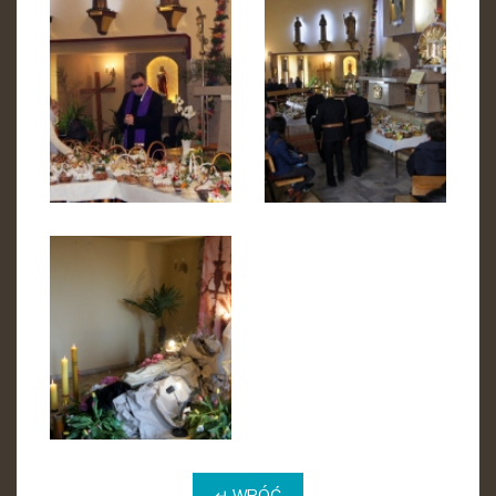
↵ WRÓĆ