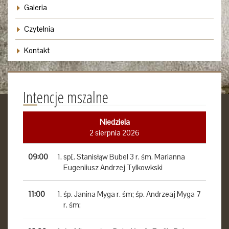
Galeria
Czytelnia
Kontakt
Intencje mszalne
Niedziela
2 sierpnia 2026
09:00
sp[. Stanisłąw Bubel 3 r. śm. Marianna
Eugeniiusz Andrzej Tylkowkski
11:00
śp. Janina Myga r. śm; śp. Andrzeaj Myga 7
r. śm;