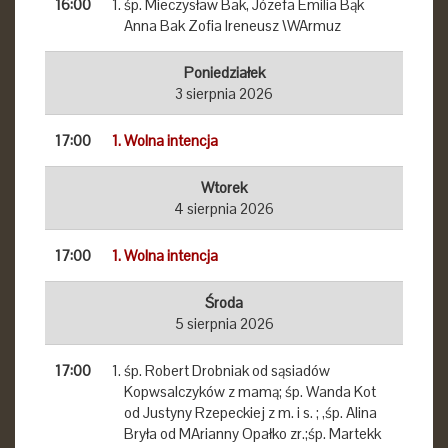
16:00
śp. Mieczysław Bak, Józefa Emilia Bąk
Anna Bak Zofia Ireneusz \WArmuz
Poniedziałek
3 sierpnia 2026
17:00
Wolna intencja
Wtorek
4 sierpnia 2026
17:00
Wolna intencja
Środa
5 sierpnia 2026
17:00
śp. Robert Drobniak od sąsiadów
Kopwsalczyków z mamą; śp. Wanda Kot
od Justyny Rzepeckiej z m. i s. ; ,śp. Alina
Bryła od MArianny Opałko zr.;śp. Martekk