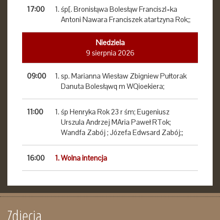
17:00
śp[. Bronisłąwa Bolesłąw Franciszl=ka
Antoni Nawara Franciszek atartzyna Rok;;
Niedziela
9 sierpnia 2026
09:00
sp. Marianna Wiesław Zbigniew Pułtorak
Danuta Bolesłąwq m WQioekiera;
11:00
śp Henryka Rok 23 r śm; Eugeniusz
Urszula Andrzej MAria Paweł RTok;
Wandfa Zabój ; Józefa Edwsard Zabój;;
16:00
Wolna intencja
Zdjęcia