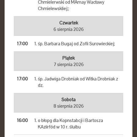
Chmielerwski od MAmay Wacławy
Chmielewskliej;;
Czwartek
6 sierpnia 2026
17:00
śp. Barbara Bugaj od Zofii Surowieckiej;
Piątek
7 sierpnia 2026
17:00
śp. Jadwiga Drobniak od Witka Drobniak z
dz.
Sobota
8 sierpnia 2026
16:00
o błopg dla Kopnstabcji i Bartosza
KAziirfód w 10 r. śluibu